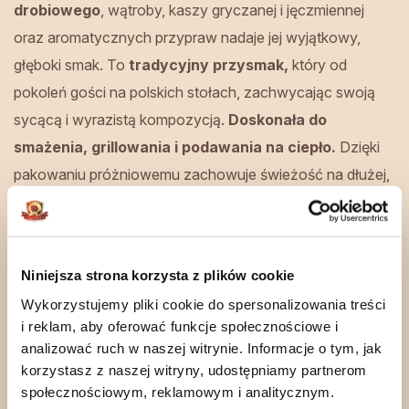
drobiowego
, wątroby, kaszy gryczanej i jęczmiennej
oraz aromatycznych przypraw nadaje jej wyjątkowy,
głęboki smak. To
tradycyjny przysmak,
który od
pokoleń gości na polskich stołach, zachwycając swoją
sycącą i wyrazistą kompozycją.
Doskonała do
smażenia, grillowania i podawania na ciepło.
Dzięki
pakowaniu próżniowemu zachowuje świeżość na dłużej,
a jej intensywny aromat i chrupiąca skórka po obróbce
cieplnej przywołują smak domowych posiłków. Idealna
zarówno na rodzinne spotkania, jak i szybkie, treściwe
Niniejsza strona korzysta z plików cookie
danie.
Wykorzystujemy pliki cookie do spersonalizowania treści
i reklam, aby oferować funkcje społecznościowe i
Tradycyjna receptura – smak domowej
analizować ruch w naszej witrynie. Informacje o tym, jak
kuchni
korzystasz z naszej witryny, udostępniamy partnerom
społecznościowym, reklamowym i analitycznym.