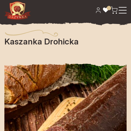
Strona główna
>
Garmażeria
> Kaszanka Drohicka
Kaszanka Drohicka