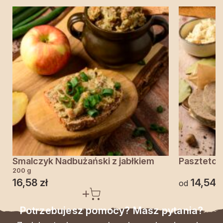
Smalczyk Nadbużański z jabłkiem
Pasztetow
200 g
16,58
zł
14,54
z
od
Potrzebujesz pomocy? Masz pytania?