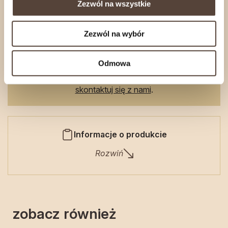
Zezwól na wszystkie
Nasze wyroby wędzimy na bieżąco, wedle
Zezwól na wybór
zapotrzebowania Naszych Klientów.
Zamówienia internetowe wysyłamy
od
Odmowa
poniedziałku
do
czwartku
.
Jeśli zależy Ci na konkretnym terminie realizacji,
skontaktuj się z nami
.
Informacje o produkcie
Rozwiń
zobacz również