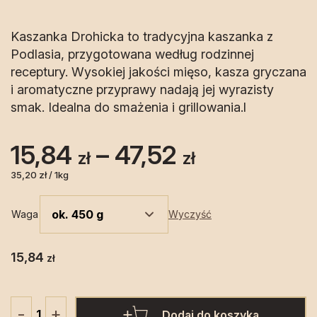
Kaszanka Drohicka to tradycyjna kaszanka z
Podlasia, przygotowana według rodzinnej
receptury. Wysokiej jakości mięso, kasza gryczana
i aromatyczne przyprawy nadają jej wyrazisty
smak. Idealna do smażenia i grillowania.l
Zakres
15,84
–
47,52
zł
zł
cen:
35,20 zł / 1kg
od
Waga
Wyczyść
15,84 zł
15,84
zł
do
47,52 zł
+
-
Dodaj do koszyka