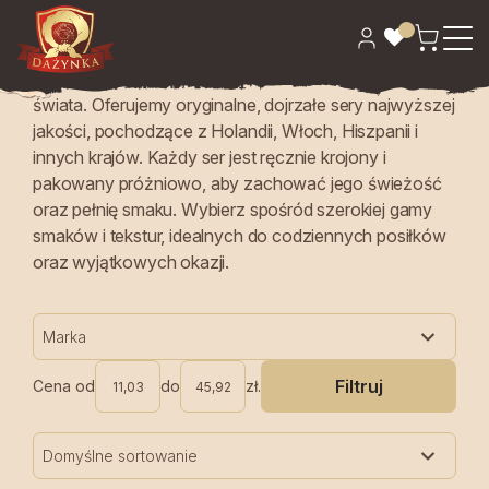
Sery
To prawdziwy raj dla koneserów serów z całego
świata. Oferujemy oryginalne, dojrzałe sery najwyższej
jakości, pochodzące z Holandii, Włoch, Hiszpanii i
innych krajów. Każdy ser jest ręcznie krojony i
pakowany próżniowo, aby zachować jego świeżość
oraz pełnię smaku. Wybierz spośród szerokiej gamy
smaków i tekstur, idealnych do codziennych posiłków
oraz wyjątkowych okazji.
Marka
Filtruj
Cena od
do
zł.
Domyślne sortowanie