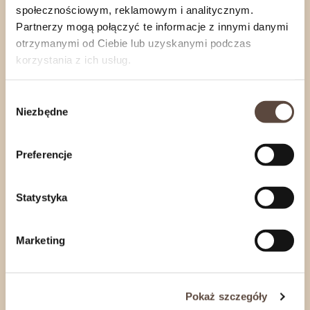
społecznościowym, reklamowym i analitycznym.
Partnerzy mogą połączyć te informacje z innymi danymi
otrzymanymi od Ciebie lub uzyskanymi podczas
Ser kozi z dodatkiem czerwonego wina ok.
korzystania z ich usług.
200 g Hol-Ser
30,87
zł
Wybór
Niezbędne
zgody
Preferencje
Statystyka
Marketing
Pokaż szczegóły