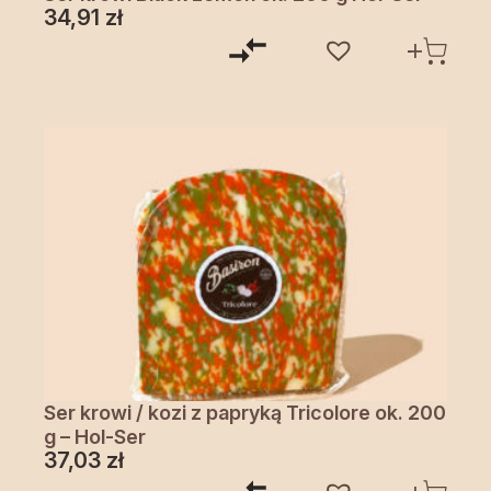
34,91
zł
Ser krowi / kozi z papryką Tricolore ok. 200
g – Hol-Ser
37,03
zł