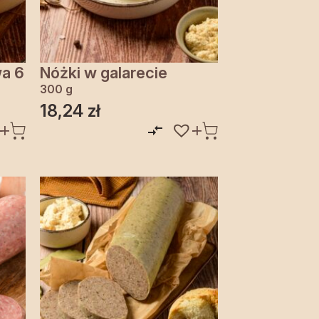
wa 6
Nóżki w galarecie
300 g
18,24
zł