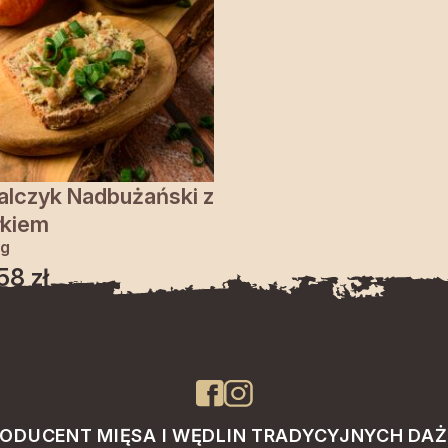
lczyk Nadbużański z
łkiem
 g
,58
zł
ODUCENT MIĘSA I WĘDLIN TRADYCYJNYCH DA