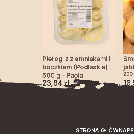
Pierogi z ziemniakami i
Sma
boczkiem (Podlaskie)
jab
200
500 g – Paola
23,84
zł
16
STRONA GŁÓWNA
PR