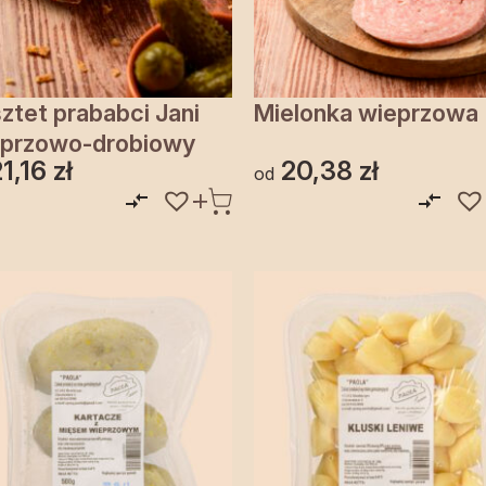
ztet prababci Jani
Mielonka wieprzowa
przowo-drobiowy
21,16
zł
20,38
zł
od