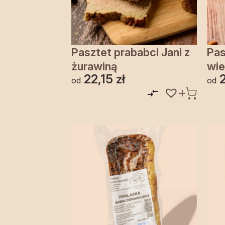
Pasztet prababci Jani z
Pas
żurawiną
wie
22,15
zł
od
od