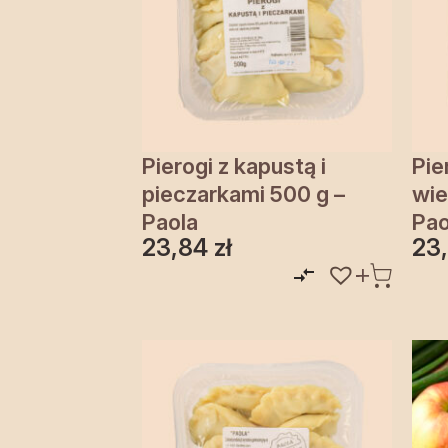
Pierogi z kapustą i
Pie
pieczarkami 500 g –
wie
Paola
Pao
23,84
zł
23