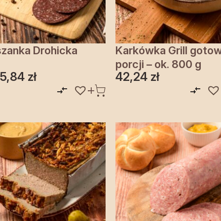
zanka Drohicka
Karkówka Grill goto
porcji – ok. 800 g
15,84
zł
42,24
zł