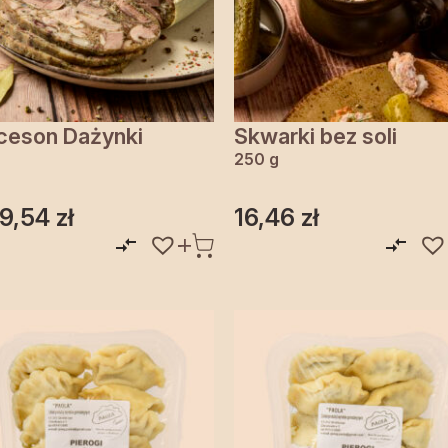
ceson Dażynki
Skwarki bez soli
250 g
19,54
zł
16,46
zł