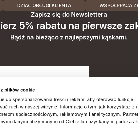
DZIAŁ OBŁUGI KLIENTA
WSPÓŁPRACA ZE
Zapisz się do Newslettera
ierz 5% rabatu na pierwsze za
Bądź na bieżąco z najlepszymi kąskami.
przetwarzanie moich danych osobowych
 z plików cookie
arketing). Więcej w polityce prywatności.
ie do spersonalizowania treści i reklam, aby oferować funkcje
wać ruch w naszej witrynie. Informacje o tym, jak korzystasz z 
Wyślij
rtnerom społecznościowym, reklamowym i analitycznym. Partn
innymi danymi otrzymanymi od Ciebie lub uzyskanymi podczas k