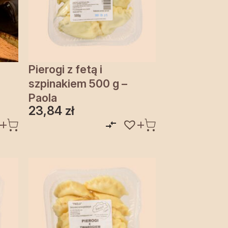
Pierogi z fetą i
szpinakiem 500 g –
Paola
23,84
zł