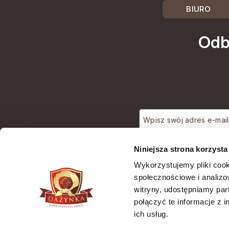
BIURO
Odb
Wyrażam zgodę na 
Niniejsza strona korzysta
(adres e-mail) na potrzeby wysyłki newslettera z informacją
handlową (m
Wykorzystujemy pliki cook
społecznościowe i analizo
witryny, udostępniamy pa
połączyć te informacje z 
ich usług.