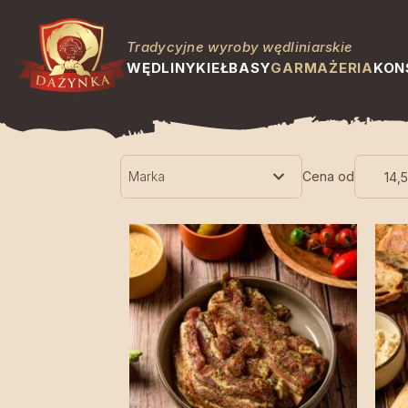
O
Garmażeria
N
Tradycyjne wyroby wędliniarskie
N
WĘDLINY
KIEŁBASY
GARMAŻERIA
KON
n
z
Marka
Cena od