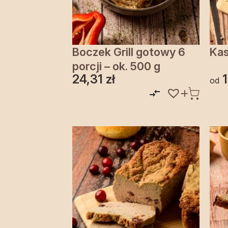
Boczek Grill gotowy 6
Kas
porcji – ok. 500 g
24,31
zł
od