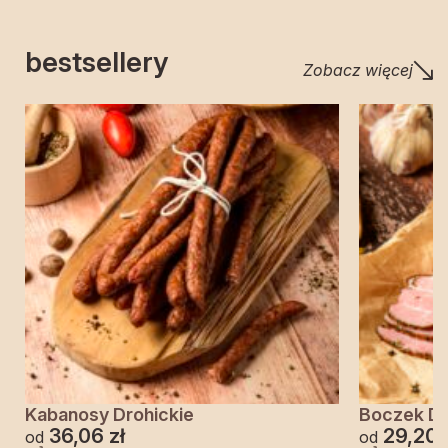
bestsellery
Zobacz więcej
Kabanosy Drohickie
Boczek Dr
36,06
zł
29,20
od
od