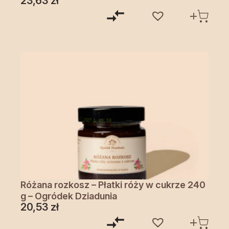
23,63
zł
Różana rozkosz – Płatki róży w cukrze 240
g – Ogródek Dziadunia
20,53
zł