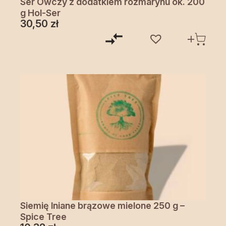
Ser Owczy z dodatkiem rozmarynu ok. 200
g Hol-Ser
30,50
zł
Siemię lniane brązowe mielone 250 g –
Spice Tree