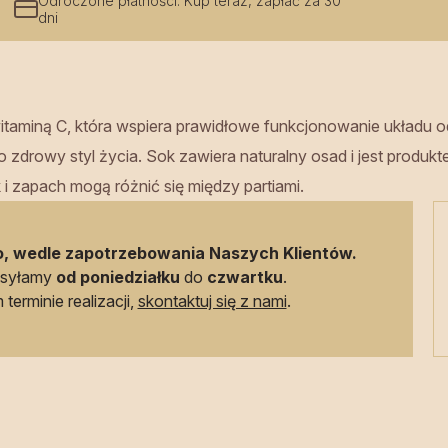
Odroczone płatności. Kup teraz, zapłać za 30
dni
itaminą C, która wspiera prawidłowe funkcjonowanie układu
o zdrowy styl życia. Sok zawiera naturalny osad i jest prod
i zapach mogą różnić się między partiami.
, wedle zapotrzebowania Naszych Klientów.
ysyłamy
od poniedziałku
do
czwartku
.
terminie realizacji,
skontaktuj się z nami
.