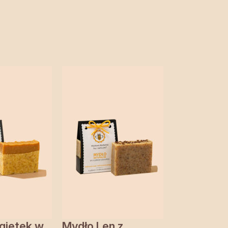
gietek w
Mydło Len z