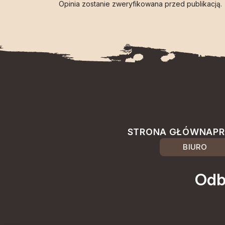
Opinia zostanie zweryfikowana przed publikacją.
STRONA GŁÓWNA
PR
BIURO
Odb