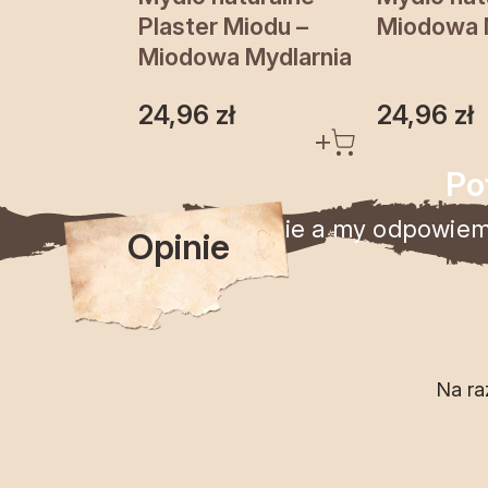
Plaster Miodu –
Miodowa 
Miodowa Mydlarnia
24,96
zł
24,96
zł
Po
Zadaj pytanie a my odpowiemy
Opinie
Na ra