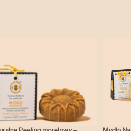
uralne Peeling morelowy –
Mydło Na