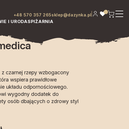
+48 570 357 265
sklep@dazynka.pl
IE I URODA
SPIŻARNIA
rmedica
k z czarnej rzepy wzbogacony
tóra wspiera prawidłowe
ie układu odpornościowego.
owi wygodny dodatek do
ety osób dbających o zdrowy styl