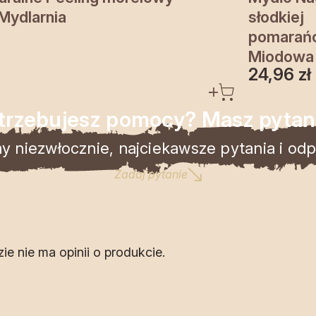
Mydlarnia
słodkiej
pomarańc
Miodowa 
24,96
zł
trzebujesz pomocy? Masz pytan
 niezwłocznie, najciekawsze pytania i odpo
Zadaj pytanie
zie nie ma opinii o produkcie.