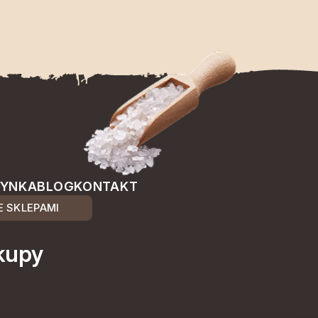
ŻYNKA
BLOG
KONTAKT
 SKLEPAMI
kupy