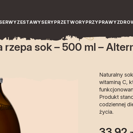
ok – 500 ml – Altermedica
SERWY
ZESTAWY
SERY
PRZETWORY
PRZYPRAWY
ZDROW
 rzepa sok – 500 ml – Alte
Naturalny so
witaminą C, k
funkcjonowan
Produkt stan
codziennej di
życia.
33,92