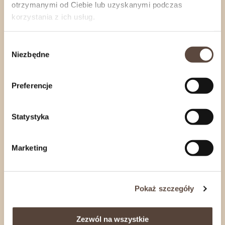
poniedziałku
do
czwartku
.
otrzymanymi od Ciebie lub uzyskanymi podczas
Jeśli zależy Ci na konkretnym terminie realizacji,
korzystania z ich usług.
skontaktuj się z nami
.
Wybór
Niezbędne
zgody
Informacje o produkcie
Preferencje
Rozwiń
Statystyka
zobacz również
Marketing
Pokaż szczegóły
Zezwól na wszystkie