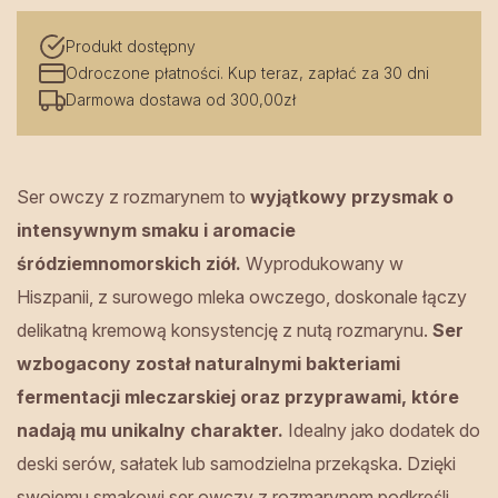
ok.
Produkt dostępny
200
Odroczone płatności. Kup teraz, zapłać za 30 dni
g
Darmowa dostawa od 300,00zł
Hol-
Ser
Ser owczy z rozmarynem to
wyjątkowy przysmak o
intensywnym smaku i aromacie
śródziemnomorskich ziół.
Wyprodukowany w
Hiszpanii, z surowego mleka owczego, doskonale łączy
delikatną kremową konsystencję z nutą rozmarynu.
Ser
wzbogacony został naturalnymi bakteriami
fermentacji mleczarskiej oraz przyprawami, które
nadają mu unikalny charakter.
Idealny jako dodatek do
deski serów, sałatek lub samodzielna przekąska. Dzięki
swojemu smakowi ser owczy z rozmarynem podkreśli