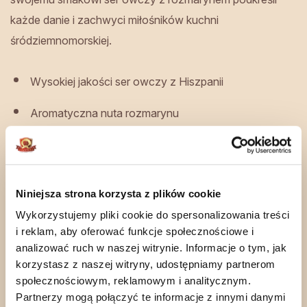
każde danie i zachwyci miłośników kuchni
śródziemnomorskiej.
Wysokiej jakości ser owczy z Hiszpanii
Aromatyczna nuta rozmarynu
Idealny do deski serów, sałatek i przekąsek
Wyprodukowany z surowego mleka owczego
Niniejsza strona korzysta z plików cookie
Bogaty w białko i tłuszcze nasycone
Wykorzystujemy pliki cookie do spersonalizowania treści
i reklam, aby oferować funkcje społecznościowe i
analizować ruch w naszej witrynie. Informacje o tym, jak
Nasze wyroby wędzimy na bieżąco, wedle
korzystasz z naszej witryny, udostępniamy partnerom
zapotrzebowania Naszych Klientów.
społecznościowym, reklamowym i analitycznym.
Zamówienia internetowe wysyłamy
od
Partnerzy mogą połączyć te informacje z innymi danymi