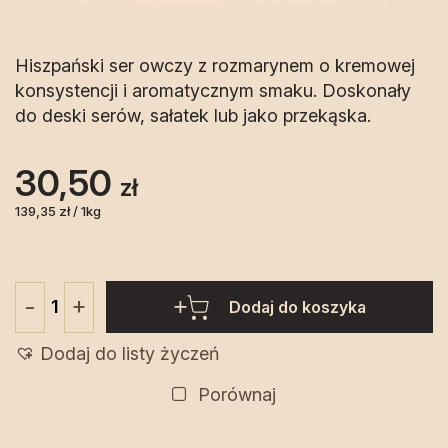
Hiszpański ser owczy z rozmarynem o kremowej
konsystencji i aromatycznym smaku. Doskonały
do deski serów, sałatek lub jako przekąska.
30,50
zł
139,35 zł / 1kg
+
-
Dodaj do koszyka
ilość
Ser
Dodaj do listy życzeń
Owczy
z
Porównaj
dodatkiem
rozmarynu