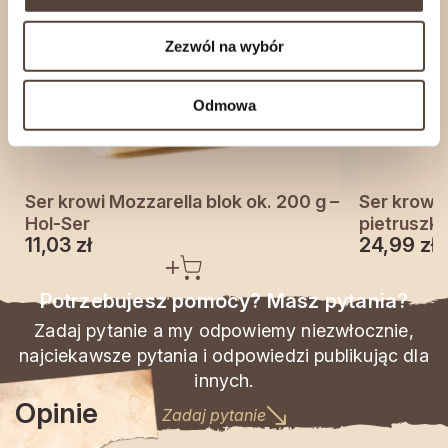
Zezwól na wybór
Odmowa
Ser krowi Mozzarella blok ok. 200 g –
Ser krowi
Hol-Ser
pietruszką
11,03
zł
24,99
zł
Potrzebujesz pomocy? Masz pytania?
Zadaj pytanie a my odpowiemy niezwłocznie,
najciekawsze pytania i odpowiedzi publikując dla
innych.
Opinie
Zadaj pytanie