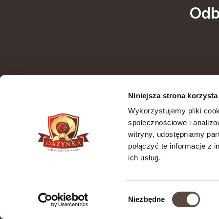
Odb
Niniejsza strona korzysta
Wyrażam zgodę na 
Wykorzystujemy pliki cook
(adres e-mail) na potrzeby wysyłki newslettera z informacją
społecznościowe i analizo
handlową (m
witryny, udostępniamy pa
połączyć te informacje z 
ich usług.
Wybór
Niezbędne
zgody