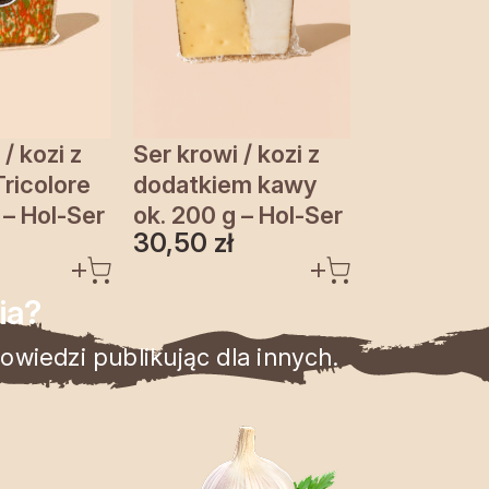
/ kozi z
Ser krowi / kozi z
ricolore
dodatkiem kawy
 – Hol-Ser
ok. 200 g – Hol-Ser
30,50
zł
ia?
wiedzi publikując dla innych.