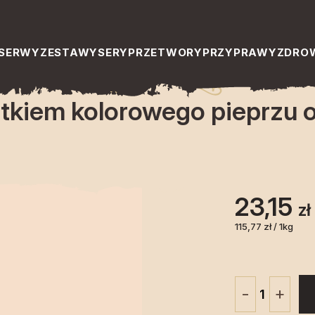
lorowego pieprzu ok. 200 g Hol-Ser
SERWY
ZESTAWY
SERY
PRZETWORY
PRZYPRAWY
ZDROW
atkiem kolorowego pieprzu o
23,15
zł
115,77 zł / 1kg
+
-
ilość