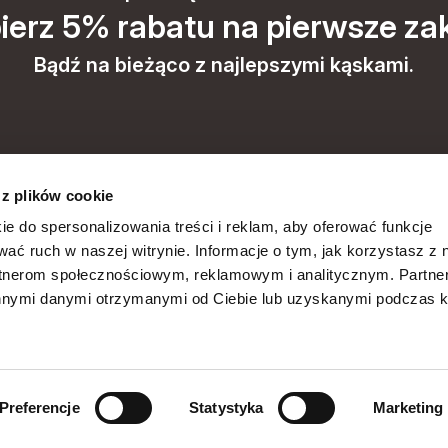
ierz 5% rabatu na pierwsze za
Bądź na bieżąco z najlepszymi kąskami.
 z plików cookie
przetwarzanie moich danych osobowych
ie do spersonalizowania treści i reklam, aby oferować funkcje
wać ruch w naszej witrynie. Informacje o tym, jak korzystasz z 
arketing). Więcej w polityce prywatności.
rtnerom społecznościowym, reklamowym i analitycznym. Partn
innymi danymi otrzymanymi od Ciebie lub uzyskanymi podczas k
Wyślij
Preferencje
Statystyka
Marketing
© 2026 Dażynka
Polityka prywatności
Regulamin