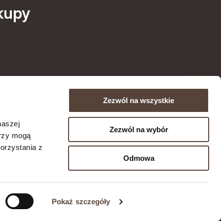
kupy
Zezwól na wszystkie
naszej
Zezwól na wybór
erzy mogą
orzystania z
Odmowa
Pokaż szczegóły