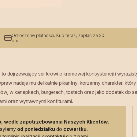
Odroczone płatności. Kup teraz, zapłać za 30
dni
u
to dojrzewający ser krowi o kremowej konsystencji i wyrazi
raw nadaje mu delikatnie pikantny, korzenny charakter, któr
rów, w kanapkach, burgerach, tostach oraz jako dodatek do sał
mi oraz wytrawnymi konfiturami.
, wedle zapotrzebowania Naszych Klientów.
ysyłamy
od poniedziałku
do
czwartku
.
terminie realizacji,
skontaktuj się z nami
.