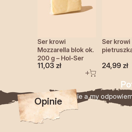
Ser krowi
Ser krowi
Mozzarella blok ok.
pietruszką
200 g – Hol-Ser
11,03
zł
24,99
zł
Po
Zadaj pytanie a my odpowiemy
Opinie