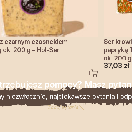
 z czarnym czosnekiem i
Ser krowi 
 ok. 200 g – Hol-Ser
papryką T
ok. 200 g
37,03
zł
trzebujesz pomocy? Masz pytan
 niezwłocznie, najciekawsze pytania i odpo
Zadaj pytanie