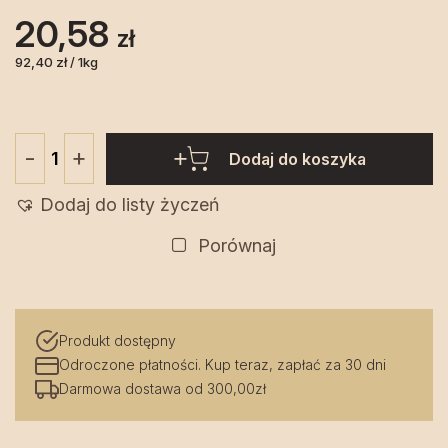
20,58
zł
92,40 zł / 1kg
+
-
Dodaj do koszyka
ilość
Ser
Dodaj do listy życzeń
krowi
pomidory
Porównaj
i
oliwki
ok.
Produkt dostępny
200
Odroczone płatności. Kup teraz, zapłać za 30 dni
g
Darmowa dostawa od 300,00zł
Hol-
Ser