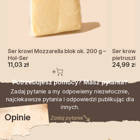
Ser krowi Mozzarella blok ok. 200 g –
Ser krowi
Hol-Ser
pietruszką
11,03
zł
24,99
zł
Potrzebujesz pomocy? Masz pytania?
Zadaj pytanie a my odpowiemy niezwłocznie,
najciekawsze pytania i odpowiedzi publikując dla
innych.
Opinie
Zadaj pytanie