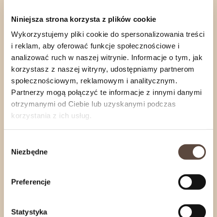
klasyczny ser krowi
wzbogacony o
śródziemnomorskie dodatki.
Niniejsza strona korzysta z plików cookie
Wykorzystujemy pliki cookie do spersonalizowania treści
Bez sztucznych dodatków
– tylko naturalne
i reklam, aby oferować funkcje społecznościowe i
składniki i tradycyjna receptura.
analizować ruch w naszej witrynie. Informacje o tym, jak
korzystasz z naszej witryny, udostępniamy partnerom
Wszechstronne zastosowanie
– świetny jako ser
społecznościowym, reklamowym i analitycznym.
do sałatek, przekąsek i ciepłych dań.
Partnerzy mogą połączyć te informacje z innymi danymi
otrzymanymi od Ciebie lub uzyskanymi podczas
Oryginalny produkt z Holandii –
wysoka jakość
korzystania z ich usług.
prosto od sprawdzonego producenta.
Wybór
Niezbędne
zgody
Nasze wyroby wędzimy na bieżąco, wedle
zapotrzebowania Naszych Klientów.
Preferencje
Zamówienia internetowe wysyłamy
od
poniedziałku
do
czwartku
.
Statystyka
Jeśli zależy Ci na konkretnym terminie realizacji,