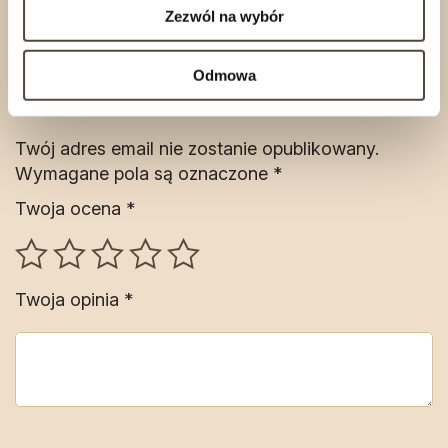
Na razie nie ma opinii o produkcie.
Zezwól na wybór
Napisz pierwszą opinię o „Ser krowi
Odmowa
Jersey ok. 200 g Hol-Ser”
Twój adres email nie zostanie opublikowany.
Wymagane pola są oznaczone
*
Twoja ocena
*
Twoja opinia
*