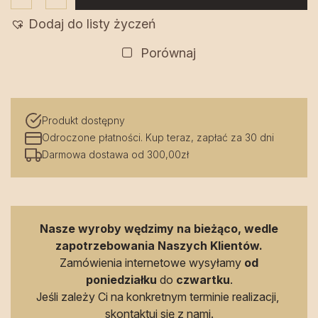
Ser
Dodaj do listy życzeń
krowi
Jersey
Porównaj
ok.
200
g
Produkt dostępny
Hol-
Odroczone płatności. Kup teraz, zapłać za 30 dni
Ser
Darmowa dostawa od 300,00zł
Nasze wyroby wędzimy na bieżąco, wedle
zapotrzebowania Naszych Klientów.
Zamówienia internetowe wysyłamy
od
poniedziałku
do
czwartku
.
Jeśli zależy Ci na konkretnym terminie realizacji,
skontaktuj się z nami
.