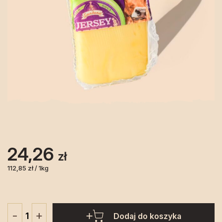
24,26
zł
112,85 zł / 1kg
+
-
Dodaj do koszyka
ilość