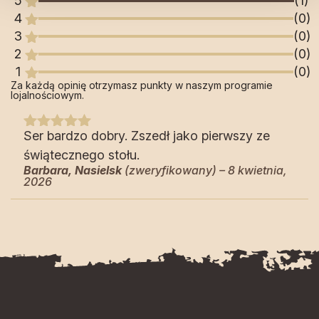
5
(1)
oceny
klienta
4
(0)
3
(0)
2
(0)
1
(0)
Za każdą opinię otrzymasz punkty w naszym programie
lojalnościowym.
Ser bardzo dobry. Zszedł jako pierwszy ze
Oceniono
5
na 5
świątecznego stołu.
Barbara, Nasielsk
(zweryfikowany)
–
8 kwietnia,
2026