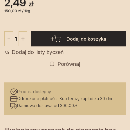
2,49
zł
150,00 zł / 1kg
+
-
Dodaj do koszyka
ilość
Proszek
Dodaj do listy życzeń
do
pieczenia
Porównaj
15
g
EKO
Produkt dostępny
-
Odroczone płatności. Kup teraz, zapłać za 30 dni
Dary
Darmowa dostawa od 300,00zł
Natury