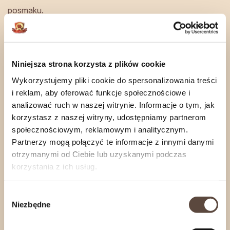
posmaku.
Nasze wyroby wędzimy na bieżąco, wedle
zapotrzebowania Naszych Klientów.
Zamówienia internetowe wysyłamy
od
Niniejsza strona korzysta z plików cookie
poniedziałku
do
czwartku
.
Wykorzystujemy pliki cookie do spersonalizowania treści
Jeśli zależy Ci na konkretnym terminie realizacji,
i reklam, aby oferować funkcje społecznościowe i
skontaktuj się z nami
.
analizować ruch w naszej witrynie. Informacje o tym, jak
korzystasz z naszej witryny, udostępniamy partnerom
społecznościowym, reklamowym i analitycznym.
Informacje o produkcie
Partnerzy mogą połączyć te informacje z innymi danymi
otrzymanymi od Ciebie lub uzyskanymi podczas
Rozwiń
korzystania z ich usług.
Wybór
Niezbędne
zgody
zobacz również