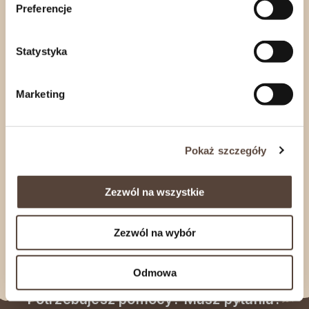
Preferencje
Statystyka
Marketing
Pokaż szczegóły
Zezwól na wszystkie
Mieszanka Studencka z żurawiną
Świeca w
Zezwól na wybór
500 g – Spice Tree
Grawerowa
22,79
zł
48,98
zł
Odmowa
Potrzebujesz pomocy? Masz pytania?