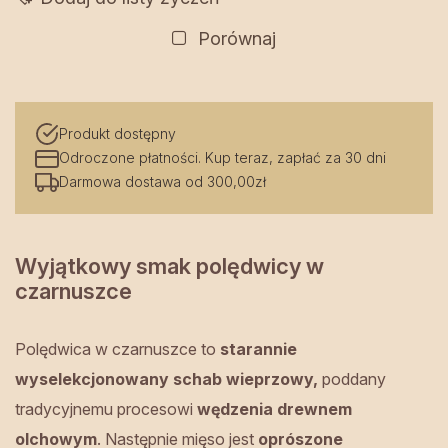
w
czarnuszce
Porównaj
Produkt dostępny
Odroczone płatności. Kup teraz, zapłać za 30 dni
Darmowa dostawa od 300,00zł
Wyjątkowy smak polędwicy w
czarnuszce
Polędwica w czarnuszce to
starannie
wyselekcjonowany schab wieprzowy,
poddany
tradycyjnemu procesowi
wędzenia drewnem
olchowym
. Następnie mięso jest
oprószone