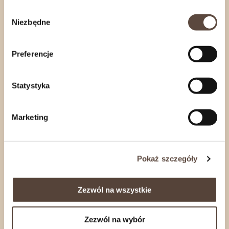
aromatu
Wybór
Niezbędne
zgody
Oprószona
czarnuszką
, nadającą lekko pikantny
smak
Preferencje
Tradycyjna receptura –
bez sztucznych dodatków
Statystyka
Wysoka jakość mięsa
od sprawdzonego polskiego
dostawcy
Marketing
Nasze wyroby wędzimy na bieżąco, wedle
Pokaż szczegóły
zapotrzebowania Naszych Klientów.
Zamówienia internetowe wysyłamy
od
poniedziałku
do
czwartku
.
Zezwól na wszystkie
Jeśli zależy Ci na konkretnym terminie realizacji,
skontaktuj się z nami
.
Zezwól na wybór