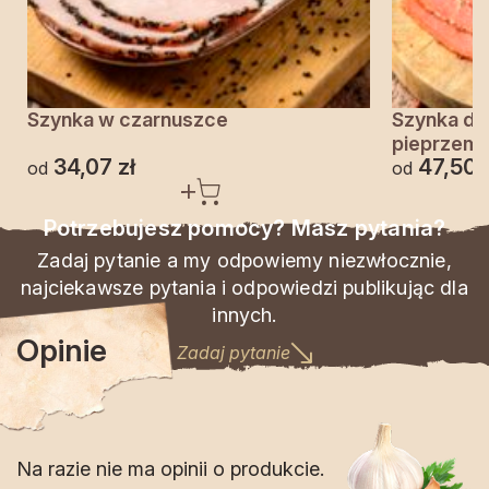
Szynka w czarnuszce
Szynka do
pieprzem
34,07
zł
47,50
od
od
Potrzebujesz pomocy? Masz pytania?
Zadaj pytanie a my odpowiemy niezwłocznie,
najciekawsze pytania i odpowiedzi publikując dla
innych.
Opinie
Zadaj pytanie
Na razie nie ma opinii o produkcie.