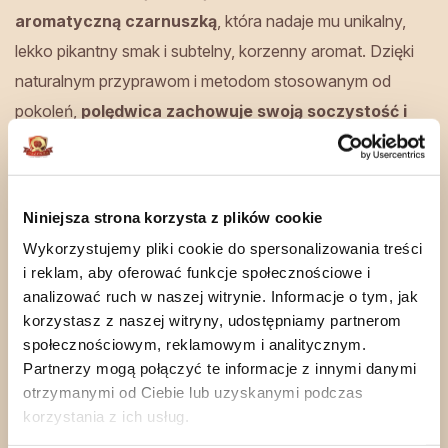
aromatyczną czarnuszką
, która nadaje mu unikalny,
lekko pikantny smak i subtelny, korzenny aromat. Dzięki
naturalnym przyprawom i metodom stosowanym od
pokoleń,
polędwica zachowuje swoją soczystość i
intensywny smak
.
Polędwica w czarnuszce – idealna na
Niniejsza strona korzysta z plików cookie
kanapki i jako wykwintna przekąska
Wykorzystujemy pliki cookie do spersonalizowania treści
i reklam, aby oferować funkcje społecznościowe i
Doskonała zarówno na eleganckie przyjęcia, jak i do
analizować ruch w naszej witrynie. Informacje o tym, jak
codziennych posiłków. Świetnie komponuje się z
korzystasz z naszej witryny, udostępniamy partnerom
pieczywem, serami i świeżymi warzywami, tworząc
społecznościowym, reklamowym i analitycznym.
Partnerzy mogą połączyć te informacje z innymi danymi
wyrafinowaną kompozycję smaków.
otrzymanymi od Ciebie lub uzyskanymi podczas
korzystania z ich usług.
Wędzona
drewnem olchowym
dla głębokiego