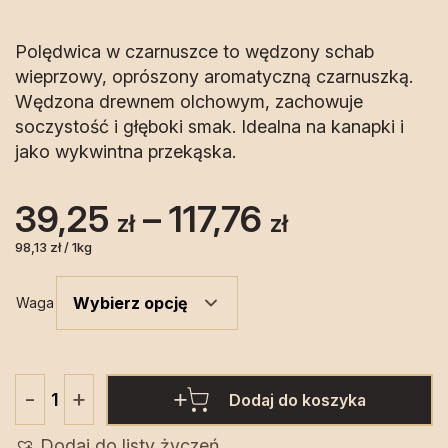
Polędwica w czarnuszce to wędzony schab
wieprzowy, oprószony aromatyczną czarnuszką.
Wędzona drewnem olchowym, zachowuje
soczystość i głęboki smak. Idealna na kanapki i
jako wykwintna przekąska.
Zakres
39,25
–
117,76
zł
zł
cen:
98,13 zł / 1kg
od
Waga
39,25 zł
do
+
-
Dodaj do koszyka
ilość
117,76 zł
Polędwica
Dodaj do listy życzeń