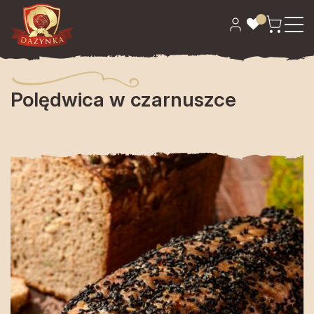
Strona główna
>
Wędliny
> Polędwica w czarnuszce
Polędwica w czarnuszce