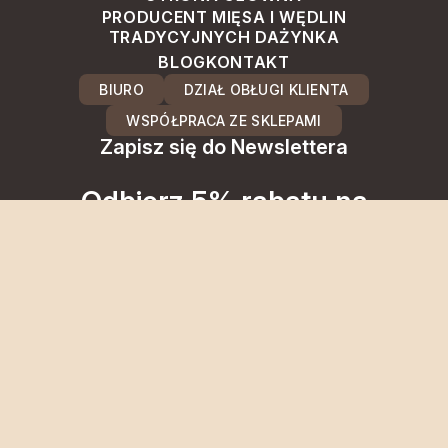
PRODUCENT MIĘSA I WĘDLIN
TRADYCYJNYCH DAŻYNKA
BLOG
KONTAKT
BIURO
DZIAŁ OBŁUGI KLIENTA
WSPÓŁPRACA ZE SKLEPAMI
Zapisz się do Newslettera
Odbierz 5% rabatu na
pierwsze zakupy
Bądź na bieżąco z najlepszymi
kąskami.
Wyrażam zgodę na przetwarzanie moich danych
osobowych (adres e-mail) na potrzeby wysyłki