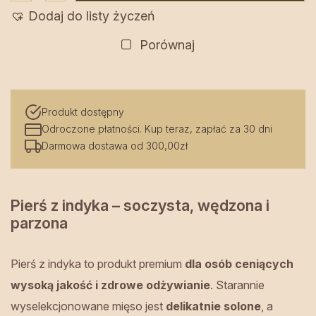
99,45 zł
Pierś
Dodaj do listy życzeń
z
indyka
Porównaj
z
samą
solą
Produkt dostępny
Odroczone płatności. Kup teraz, zapłać za 30 dni
Darmowa dostawa od 300,00zł
Pierś z indyka – soczysta, wędzona i
parzona
Pierś z indyka to produkt premium
dla osób ceniących
wysoką jakość i zdrowe odżywianie
. Starannie
wyselekcjonowane mięso jest
delikatnie solone
, a