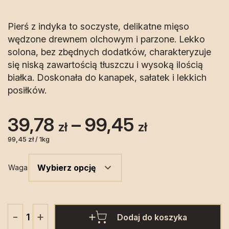
Pierś z indyka to soczyste, delikatne mięso
wędzone drewnem olchowym i parzone. Lekko
solona, bez zbędnych dodatków, charakteryzuje
się niską zawartością tłuszczu i wysoką ilością
białka. Doskonała do kanapek, sałatek i lekkich
posiłków.
Zakres
39,78
–
99,45
zł
zł
cen:
99,45 zł / 1kg
od
Waga
39,78 zł
do
+
-
Dodaj do koszyka
ilość