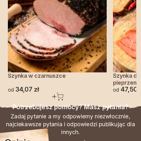
Szynka w czarnuszce
Szynka do
pieprzem
34,07
zł
47,50
od
od
Potrzebujesz pomocy? Masz pytania?
Zadaj pytanie a my odpowiemy niezwłocznie,
najciekawsze pytania i odpowiedzi publikując dla
innych.