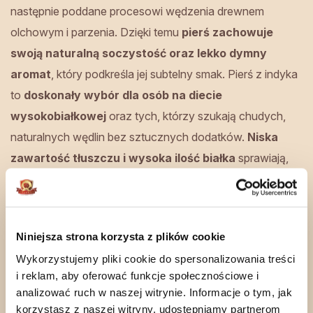
następnie poddane procesowi wędzenia drewnem
olchowym i parzenia. Dzięki temu
pierś zachowuje
swoją naturalną soczystość oraz lekko dymny
aromat
, który podkreśla jej subtelny smak. Pierś z indyka
to
doskonały wybór dla osób na diecie
wysokobiałkowej
oraz tych, którzy szukają chudych,
naturalnych wędlin bez sztucznych dodatków.
Niska
zawartość tłuszczu i wysoka ilość białka
sprawiają,
że produkt jest idealny dla sportowców, osób aktywnych
fizycznie oraz zwolenników lekkiej kuchni.
Niniejsza strona korzysta z plików cookie
Pierś z indyka – idealna do kanapek i
zdrowych posiłków
Wykorzystujemy pliki cookie do spersonalizowania treści
i reklam, aby oferować funkcje społecznościowe i
analizować ruch w naszej witrynie. Informacje o tym, jak
Dzięki swojej uniwersalności
doskonale komponuje się
korzystasz z naszej witryny, udostępniamy partnerom