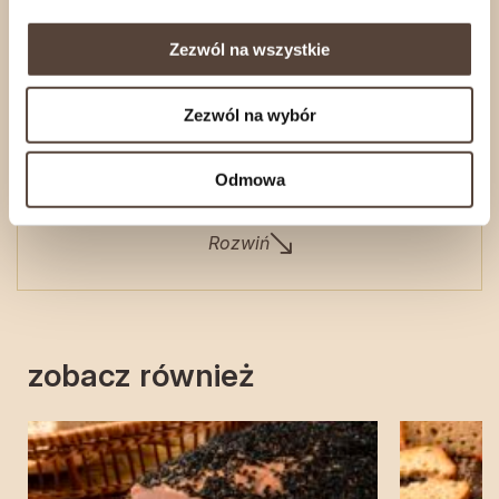
Zamówienia internetowe wysyłamy
od
poniedziałku
do
czwartku
.
Zezwól na wszystkie
Jeśli zależy Ci na konkretnym terminie realizacji,
skontaktuj się z nami
.
Zezwól na wybór
Odmowa
Informacje o produkcie
Rozwiń
zobacz również