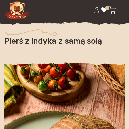
Strona główna
>
Wędliny
> Pierś z indyka z samą solą
Pierś z indyka z samą solą