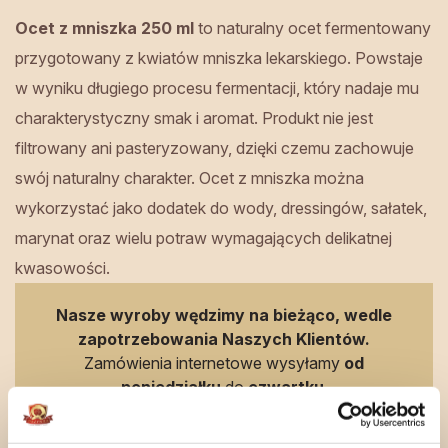
Ocet z mniszka 250 ml
to naturalny ocet fermentowany
przygotowany z kwiatów mniszka lekarskiego. Powstaje
w wyniku długiego procesu fermentacji, który nadaje mu
charakterystyczny smak i aromat. Produkt nie jest
filtrowany ani pasteryzowany, dzięki czemu zachowuje
swój naturalny charakter. Ocet z mniszka można
wykorzystać jako dodatek do wody, dressingów, sałatek,
marynat oraz wielu potraw wymagających delikatnej
kwasowości.
Nasze wyroby wędzimy na bieżąco, wedle
zapotrzebowania Naszych Klientów.
Zamówienia internetowe wysyłamy
od
poniedziałku
do
czwartku
.
Jeśli zależy Ci na konkretnym terminie realizacji,
skontaktuj się z nami
.