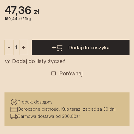
47,36
zł
189,44 zł / 1kg
+
-
Dodaj do koszyka
ilość
Ocet
Dodaj do listy życzeń
z
mniszka
Porównaj
250
ml
-
Produkt dostępny
Pasieka
Odroczone płatności. Kup teraz, zapłać za 30 dni
Podlaska
Darmowa dostawa od 300,00zł
Tradycja