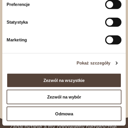
Preferencje
Statystyka
Marketing
Pokaż szczegóły
Zezwól na wszystkie
Mieszanka Studencka z żurawiną
Świeca w
500 g – Spice Tree
Grawerowa
Zezwól na wybór
22,79
zł
48,98
zł
Odmowa
Potrzebujesz pomocy? Masz pytania?
Zadaj pytanie a my odpowiemy niezwłocznie,