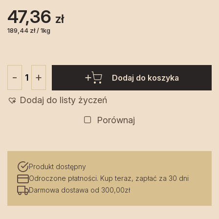
47,36
zł
189,44 zł / 1kg
+
-
Dodaj do koszyka
ilość
Ocet
Dodaj do listy życzeń
dynia
z
Porównaj
jabłkiem
250
ml
Produkt dostępny
-
Odroczone płatności. Kup teraz, zapłać za 30 dni
Pasieka
Darmowa dostawa od 300,00zł
Podlaska
Tradycja