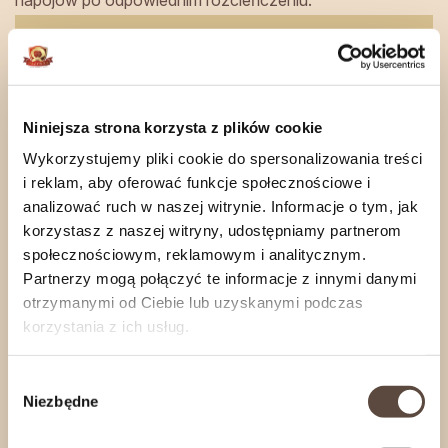
napojów po odpowiednim rozcieńczeniu.
Nasze wyroby wędzimy na bieżąco, wedle
zapotrzebowania Naszych Klientów.
Zamówienia internetowe wysyłamy
od
poniedziałku
do
czwartku
.
Niniejsza strona korzysta z plików cookie
Jeśli zależy Ci na konkretnym terminie realizacji,
Wykorzystujemy pliki cookie do spersonalizowania treści
skontaktuj się z nami
.
i reklam, aby oferować funkcje społecznościowe i
analizować ruch w naszej witrynie. Informacje o tym, jak
korzystasz z naszej witryny, udostępniamy partnerom
Informacje o produkcie
społecznościowym, reklamowym i analitycznym.
Partnerzy mogą połączyć te informacje z innymi danymi
Rozwiń
otrzymanymi od Ciebie lub uzyskanymi podczas
korzystania z ich usług.
Wybór
Niezbędne
zobacz również
zgody