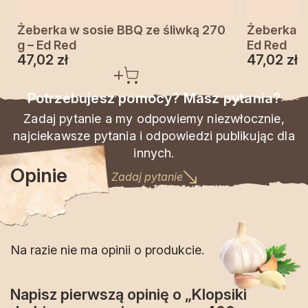
Żeberka w sosie BBQ ze śliwką 270
Żeberka w 
g – Ed Red
Ed Red
47,02
zł
47,02
zł
Potrzebujesz pomocy? Masz pytania?
Zadaj pytanie a my odpowiemy niezwłocznie,
najciekawsze pytania i odpowiedzi publikując dla
innych.
Opinie
Zadaj pytanie
Na razie nie ma opinii o produkcie.
Napisz pierwszą opinię o „Klopsiki