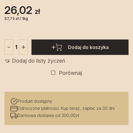
26,02
zł
57,73 zł / 1kg
+
-
Dodaj do koszyka
ilość
Klopsiki
Dodaj do listy życzeń
drobiowe
w
Porównaj
sosie
serowym
400
Produkt dostępny
g
Odroczone płatności. Kup teraz, zapłać za 30 dni
-
Darmowa dostawa od 300,00zł
EdRed