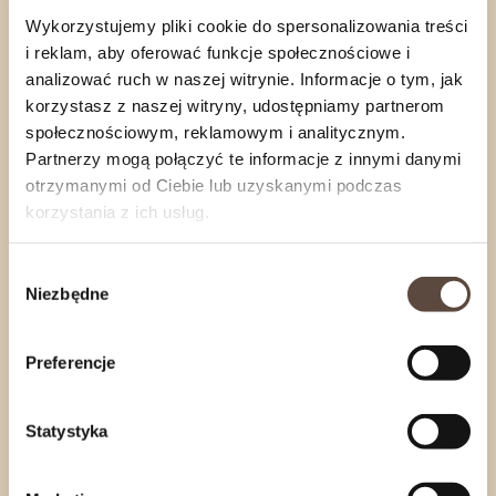
Wykorzystujemy pliki cookie do spersonalizowania treści
Produkt
bez konserwantów
i sztucznych
i reklam, aby oferować funkcje społecznościowe i
barwników.
analizować ruch w naszej witrynie. Informacje o tym, jak
korzystasz z naszej witryny, udostępniamy partnerom
Niska zawartość węglowodanów
, 14,1 g białka/100
społecznościowym, reklamowym i analitycznym.
Partnerzy mogą połączyć te informacje z innymi danymi
g – idealne dla osób ograniczających cukry.
otrzymanymi od Ciebie lub uzyskanymi podczas
korzystania z ich usług.
Nasze wyroby wędzimy na bieżąco, wedle
Wybór
zapotrzebowania Naszych Klientów.
Niezbędne
zgody
Zamówienia internetowe wysyłamy
od
poniedziałku
do
czwartku
.
Jeśli zależy Ci na konkretnym terminie realizacji,
Preferencje
skontaktuj się z nami
.
Statystyka
Informacje o produkcie