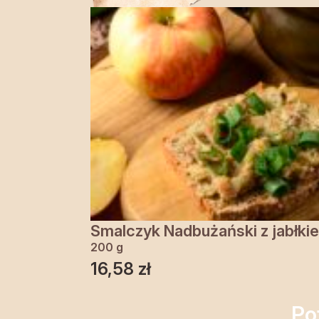
Smalczyk Nadbużański z jabłki
200 g
16,58
zł
Po