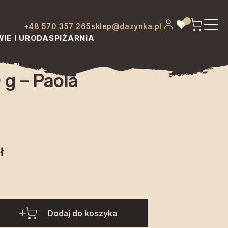
+48 570 357 265
sklep@dazynka.pl
IE I URODA
SPIŻARNIA
g – Paola
ł
Dodaj do koszyka