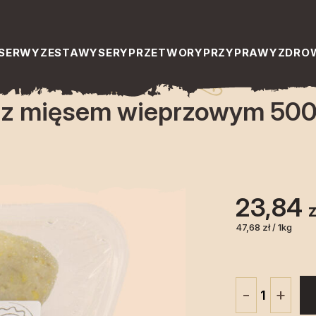
 wieprzowym 500 g – Paola
SERWY
ZESTAWY
SERY
PRZETWORY
PRZYPRAWY
ZDROW
 z mięsem wieprzowym 500 
23,84
z
47,68 zł / 1kg
+
-
ilość