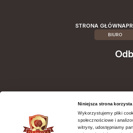
STRONA GŁÓWNA
PR
BIURO
Odb
Niniejsza strona korzysta
Wyrażam zgodę na 
Wykorzystujemy pliki cook
(adres e-mail) na potrzeby wysyłki newslettera z informacją
społecznościowe i analizo
handlową (m
witryny, udostępniamy pa