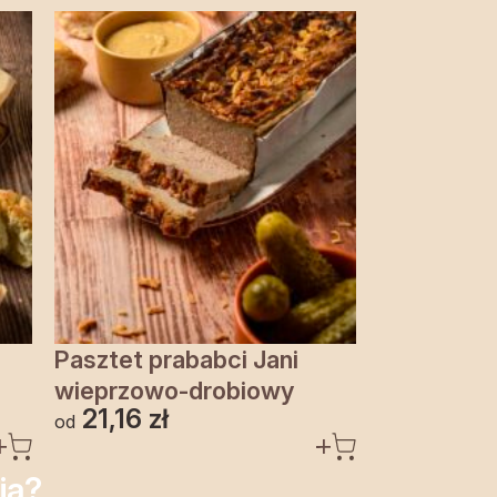
Pasztet prababci Jani
wieprzowo-drobiowy
21,16
zł
od
ia?