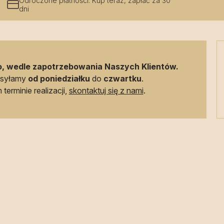
Odroczone płatności. Kup teraz, zapłać za 30
dni
, wedle zapotrzebowania Naszych Klientów.
ysyłamy
od poniedziałku
do
czwartku
.
terminie realizacji,
skontaktuj się z nami
.