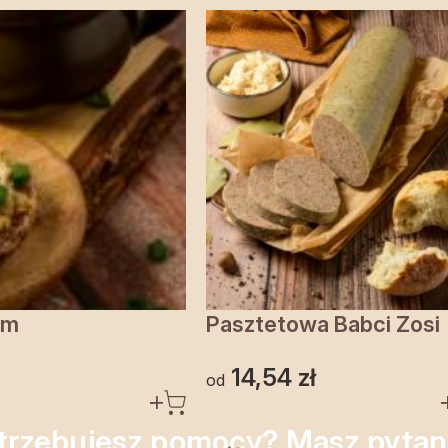
em
Pasztetowa Babci Zosi
14,54
zł
od
trzebujesz pomocy? Masz pytan