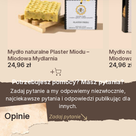
Mydło naturalne Plaster Miodu –
Mydło nat
Miodowa Mydlarnia
Miodowa M
24,96
zł
24,96
zł
Potrzebujesz pomocy? Masz pytania?
Zadaj pytanie a my odpowiemy niezwłocznie,
najciekawsze pytania i odpowiedzi publikując dla
innych.
Opinie
Zadaj pytanie