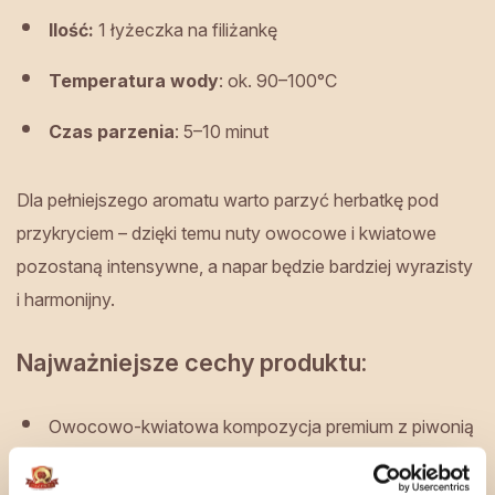
Ilość:
1 łyżeczka na filiżankę
Temperatura wody
: ok. 90–100°C
Czas parzenia
: 5–10 minut
Dla pełniejszego aromatu warto parzyć herbatkę pod
przykryciem – dzięki temu nuty owocowe i kwiatowe
pozostaną intensywne, a napar będzie bardziej wyrazisty
i harmonijny.
Najważniejsze cechy produktu:
Owocowo-kwiatowa kompozycja premium z piwonią
(2%) i złotymi pąkami róży