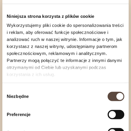
Wyraźne owoce w składzie: rodzynki, żurawina,
ananas, aronia, wiśnia, truskawka, banan
Niniejsza strona korzysta z plików cookie
Wykorzystujemy pliki cookie do spersonalizowania treści
Aromaty naturalne – przyjemny, elegancki profil
i reklam, aby oferować funkcje społecznościowe i
zapachowy
analizować ruch w naszej witrynie. Informacje o tym, jak
korzystasz z naszej witryny, udostępniamy partnerom
Idealna na prezent i jako podziękowanie (np. dla
społecznościowym, reklamowym i analitycznym.
nauczyciela) – „wdzięczność w filiżance”
Partnerzy mogą połączyć te informacje z innymi danymi
otrzymanymi od Ciebie lub uzyskanymi podczas
Proste parzenie i możliwość regulowania
korzystania z ich usług.
intensywności (czasem parzenia)
Wybór
Niezbędne
zgody
Nasze wyroby wędzimy na bieżąco, wedle
zapotrzebowania Naszych Klientów.
Preferencje
Zamówienia internetowe wysyłamy
od
poniedziałku
do
czwartku
.
Jeśli zależy Ci na konkretnym terminie realizacji,