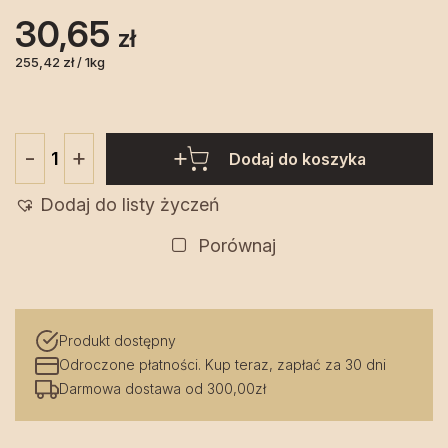
30,65
zł
255,42 zł / 1kg
+
-
Dodaj do koszyka
ilość
Herbatka
Dodaj do listy życzeń
owocowa
Piwonia
Porównaj
120
g
-
Produkt dostępny
Kasia
Odroczone płatności. Kup teraz, zapłać za 30 dni
z
Darmowa dostawa od 300,00zł
Podlasia