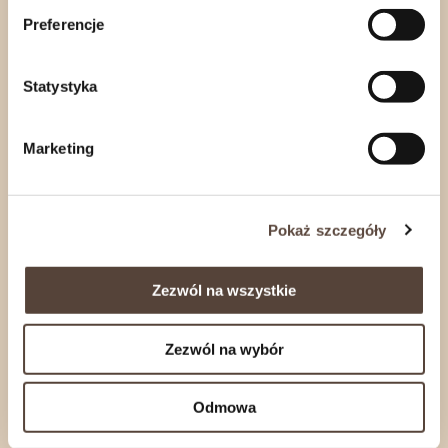
zobacz również
Preferencje
Statystyka
Marketing
Pokaż szczegóły
Zezwól na wszystkie
Zezwól na wybór
Świeca sojowa Trawa po deszczu
Świeca so
180 ml – Miodowa Mydlarnia
180 ml – 
58,24
zł
58,24
zł
Odmowa