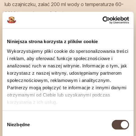
lub czajniczku, zalać 200 ml wody o temperaturze 60-
80°C i parzyć przez 2-3 minuty.
Nasze wyroby wędzimy na bieżąco, wedle
zapotrzebowania Naszych Klientów.
Niniejsza strona korzysta z plików cookie
Zamówienia internetowe wysyłamy
od
poniedziałku
do
czwartku
.
Wykorzystujemy pliki cookie do spersonalizowania treści
Jeśli zależy Ci na konkretnym terminie realizacji,
i reklam, aby oferować funkcje społecznościowe i
skontaktuj się z nami
.
analizować ruch w naszej witrynie. Informacje o tym, jak
korzystasz z naszej witryny, udostępniamy partnerom
społecznościowym, reklamowym i analitycznym.
Partnerzy mogą połączyć te informacje z innymi danymi
Informacje o produkcie
otrzymanymi od Ciebie lub uzyskanymi podczas
Rozwiń
korzystania z ich usług.
Wybór
Niezbędne
zgody