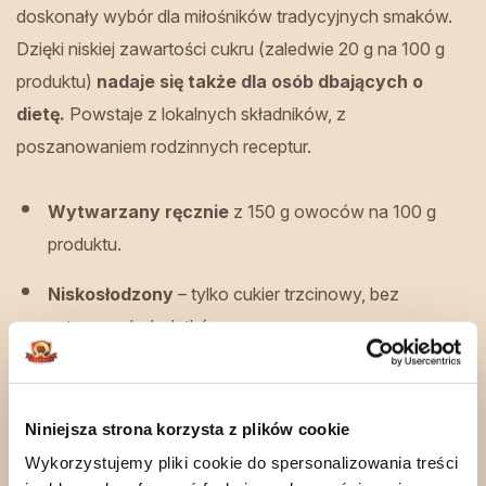
doskonały wybór dla miłośników tradycyjnych smaków.
Dzięki niskiej zawartości cukru (zaledwie 20 g na 100 g
produktu)
nadaje się także dla osób dbających o
dietę.
Powstaje z lokalnych składników, z
poszanowaniem rodzinnych receptur.
Wytwarzany ręcznie
z 150 g owoców na 100 g
produktu.
Niskosłodzony
– tylko cukier trzcinowy, bez
sztucznych dodatków.
Zawiera dziką różę i pigwę –
naturalne źródła
witamin i antyoksydantów
.
Niniejsza strona korzysta z plików cookie
Produkt
pasteryzowany,
bez konserwantów.
Wykorzystujemy pliki cookie do spersonalizowania treści