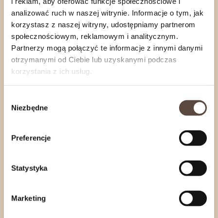
i reklam, aby oferować funkcje społecznościowe i
Produkowany na Podlasiu według tradycyjnej
analizować ruch w naszej witrynie. Informacje o tym, jak
receptury.
korzystasz z naszej witryny, udostępniamy partnerom
społecznościowym, reklamowym i analitycznym.
Partnerzy mogą połączyć te informacje z innymi danymi
otrzymanymi od Ciebie lub uzyskanymi podczas
korzystania z ich usług.
Nasze wyroby wędzimy na bieżąco, wedle
zapotrzebowania Naszych Klientów.
Wybór
Zamówienia internetowe wysyłamy
od
Niezbędne
zgody
poniedziałku
do
czwartku
.
Jeśli zależy Ci na konkretnym terminie realizacji,
skontaktuj się z nami
.
Preferencje
Statystyka
Informacje o produkcie
Rozwiń
Marketing