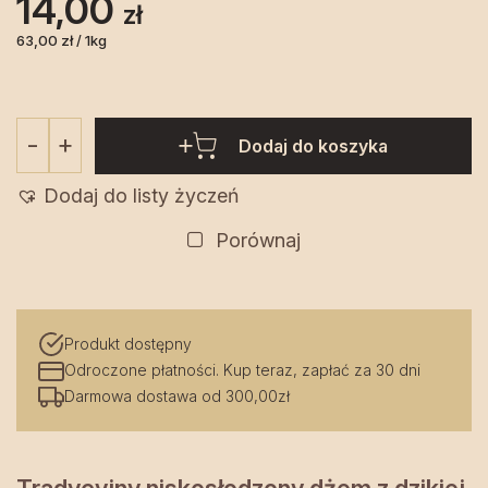
14,00
zł
63,00 zł / 1kg
+
-
Dodaj do koszyka
ilość
Dżem
Dodaj do listy życzeń
z
dzikiej
Porównaj
róży
200
ml
Produkt dostępny
-
Odroczone płatności. Kup teraz, zapłać za 30 dni
Podlaski
Darmowa dostawa od 300,00zł
Słoik