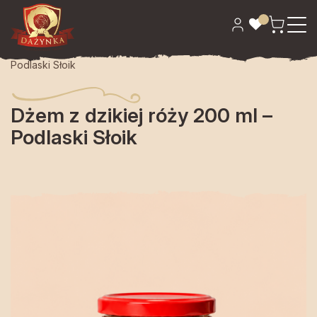
Strona główna
>
Spiżarnia
> Dżem z dzikiej róży 200 ml –
Podlaski Słoik
Dżem z dzikiej róży 200 ml –
Podlaski Słoik