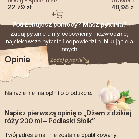
500 g – Spice Tree
Grawerowa
22,79
zł
48,98
zł
Potrzebujesz pomocy? Masz pytania?
Zadaj pytanie a my odpowiemy niezwłocznie,
najciekawsze pytania i odpowiedzi publikując dla
innych.
Opinie
Zadaj pytanie
Na razie nie ma opinii o produkcie.
Napisz pierwszą opinię o „Dżem z dzikiej
róży 200 ml – Podlaski Słoik”
Twój adres email nie zostanie opublikowany.