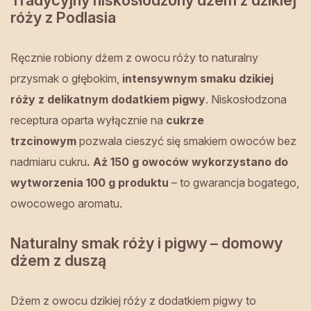
Tradycyjny niskosłodzony dżem z dzikiej
róży z Podlasia
Ręcznie robiony dżem z owocu róży to naturalny
przysmak o głębokim,
intensywnym smaku dzikiej
róży z delikatnym dodatkiem pigwy
. Niskosłodzona
receptura oparta wyłącznie na
cukrze
trzcinowym
pozwala cieszyć się smakiem owoców bez
nadmiaru cukru
. Aż 150 g owoców wykorzystano do
wytworzenia 100 g produktu
– to gwarancja bogatego,
owocowego aromatu.
Naturalny smak róży i pigwy – domowy
dżem z duszą
Dżem z owocu dzikiej róży z dodatkiem pigwy to