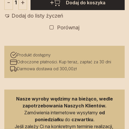
+
-
Dodaj do koszyka
ilość
Babka
Dodaj do listy życzeń
ziemniaczana
500
Porównaj
g
-
Paola
Produkt dostępny
Odroczone płatności. Kup teraz, zapłać za 30 dni
Darmowa dostawa od 300,00zł
Nasze wyroby wędzimy na bieżąco, wedle
zapotrzebowania Naszych Klientów.
Zamówienia internetowe wysyłamy
od
poniedziałku
do
czwartku
.
Jeśli zależy Ci na konkretnym terminie realizacji,