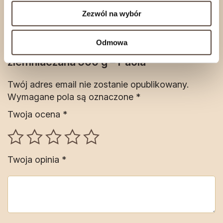
Zezwól na wybór
Na razie nie ma opinii o produkcie.
Odmowa
Napisz pierwszą opinię o „Babka
ziemniaczana 500 g – Paola”
Twój adres email nie zostanie opublikowany.
Wymagane pola są oznaczone
*
Twoja ocena
*
Twoja opinia
*